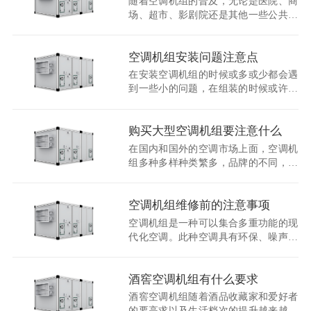
随着空调机组的普及，无论是医院、商
的需求。那么非标定制的空调有哪些优
场、超市、影剧院还是其他一些公共场
势呢？
合，都能看到空调机组的身影。它不仅
给我们提供了优越的生活环境同时也给
我们提供了便利。那如何才能有效的延
空调机组安装问题注意点
长空调机组的使用寿命呢？
在安装空调机组的时候或多或少都会遇
到一些小的问题，在组装的时候或许可
以避免这些没必要的问题，下面就有江
苏凯宏空调为大家提下几点意见可以有
效的避免在安装空调机组的时候出现的
购买大型空调机组要注意什么
小问题。
在国内和国外的空调市场上面，空调机
组多种多样种类繁多，品牌的不同，质
量的好坏以及加上各类的广告宣传让人
目不暇接，从而也导致了让消费者不知
道如何选择适合自己的空调机组。凯宏
空调机组维修前的注意事项
空调建议在选购空调机组的时候首先要
空调机组是一种可以集合多重功能的现
注意的就是生产空调机组商家的实力强
代化空调。此种空调具有环保、噪声低
度，品牌知名度以及售后等方面。
以及高效节能的优势。和其他常用的空
调相比，空调机组的作用更加的全面，
同时使用的范围也非常的广泛，在大型
酒窖空调机组有什么要求
的商场，大厦，高档的办公大楼以及医
酒窖空调机组随着酒品收藏家和爱好者
院等等都能见到空调机组的身影。但是
的要高求以及生活档次的提升越来越收