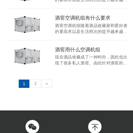
在现实生活中空调机组也会发生一些故
到欢迎。然而酒窖用的空调机组一般是
障，而且故障问题与平时的使用与维修
恒温恒湿空调机组，一个合格的恒温恒
不到位都有很大的关系。
湿空调机组不仅仅要实现温湿度的控
酒窖空调机组有什么要求
制，对洁净度的控制也是非常的严格
酒窖空调机组随着酒品收藏家和爱好者
的。那么酒窖专用的空调机组具体有哪
的要高求以及生活档次的提升越来越收
些需求嗯？
到欢迎。然而酒窖用的空调机组一般是
恒温恒湿空调机组，一个合格的恒温恒
湿空调机组不仅仅要实现温湿度的控
酒窖用什么空调机组
制，对洁净度的控制也是非常的严格
现在酒品收藏成了一种时尚，因此也出
的。那么酒窖专用的空调机组具体有哪
现了很多私人酒窖。由此针对酒窖的空
些需求嗯？
调机组也就诞生了，什么样的空调机组
适合于酒窖呢？目前市场上面比较流行
的恒温恒湿空调机组还是比较不错的也
«
1
2
»
适用于酒窖，它可以提供合适的温度、
湿度加上一个良好的通风环境以及高要
求的洁净度给藏品一个理想的储藏环
境。